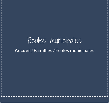
Ecoles municipales
Accueil
Famillles
Ecoles municipales
/
/