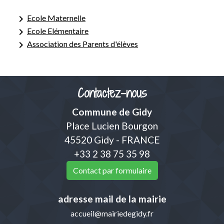
keyboard_arrow_right
Ecole Maternelle
keyboard_arrow_right
Ecole Elémentaire
keyboard_arrow_right
Association des Parents d'élèves
Contactez-nous
Commune de Gidy
Place Lucien Bourgon
45520 Gidy - FRANCE
+33 2 38 75 35 98
Contact par formulaire
adresse mail de la mairie
accueil@mairiedegidy.fr