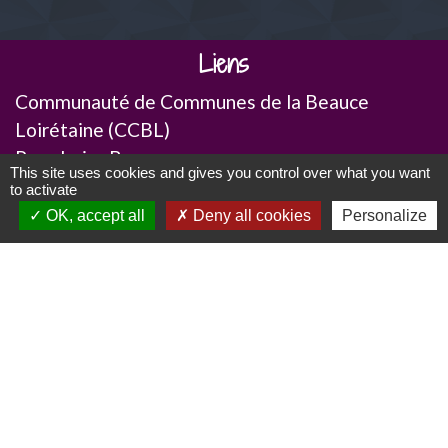
Liens
Communauté de Communes de la Beauce
Loirétaine (CCBL)
Pays Loire Beauce
This site uses cookies and gives you control over what you want
Département du Loiret
to activate
Ma région- Centre-Val de Loire
OK, accept all
Deny all cookies
Personalize
Mentions légales
-
Politique de confidentialité
-
Accessibilité
-
Plan du site
-
Gestion des cookies
Site créé en partenariat avec Réseau des Communes